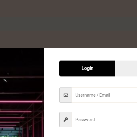
love
aantal
Login
Wierook Sticks
Wierook sticks –
€
2.00