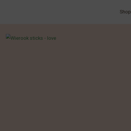
Spring
Shop
naar
de
inhoud