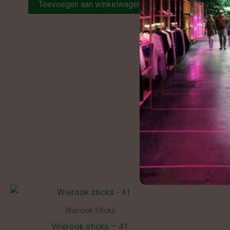
Toevoegen aan winkelwagen
W
Toevo
Wierook Sticks
Wierook sticks – 41