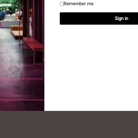
Toevoegen aan winke
Remember me
Sign in
Wierook Sticks
ierook sticks 23
€
2.00
egen aan winkelwagen