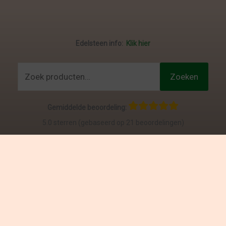
Edelsteen info:
Klik hier
Zoeken
Zoeken
naar:
Gemiddelde beoordeling:
5.0 sterren (gebaseerd op 21 beoordelingen)
Bekijk & schrijf je eigen reviews
:
klik hier
Al onze prijzen zijn BTW inclusief.
Copyright © 2025 Crystallizee | Webshop aangedreven door
FourBV