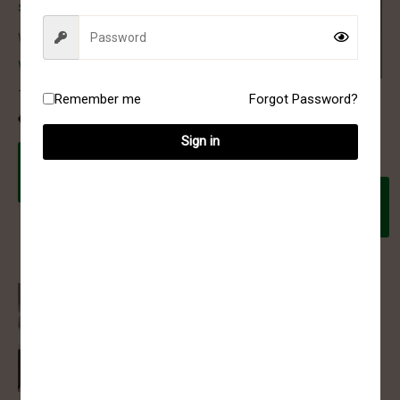
Wierook Sticks
Wierook Sticks
Wierook sticks
Wierook sticks
– 43
rose 38
Remember me
Forgot Password?
Wierook Sticks
€
2.00
€
2.00
Sticks
Sign in
€
2.80
Toevoegen
Toevoegen
aan
aan
winkelwagen
winkelwagen
Toevoegen
aan
winkelwagen
Wierook Sticks
Wierook sticks