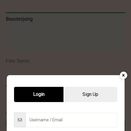
Beschrijving
Bijkomende informatie
Beoordelingen (0)
Palo Santo
schoont energetisch op en verwijdert negativiteit &
entiteiten
Login
Sign Up
Gerelateerde producten