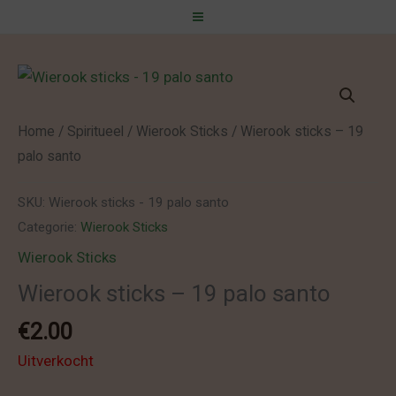
Spring
naar
de
inhoud
Home
/
Spiritueel
/
Wierook Sticks
/ Wierook sticks – 19
palo santo
SKU:
Wierook sticks - 19 palo santo
Categorie:
Wierook Sticks
Wierook Sticks
Wierook sticks – 19 palo santo
€
2.00
Uitverkocht