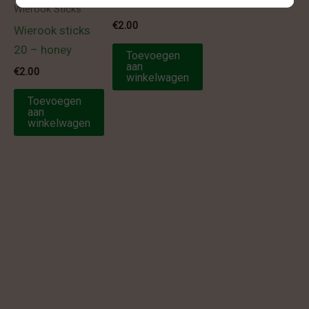
39
Wierook Sticks
€
2.00
Wierook sticks
20 – honey
Toevoegen
aan
€
2.00
winkelwagen
Toevoegen
aan
winkelwagen