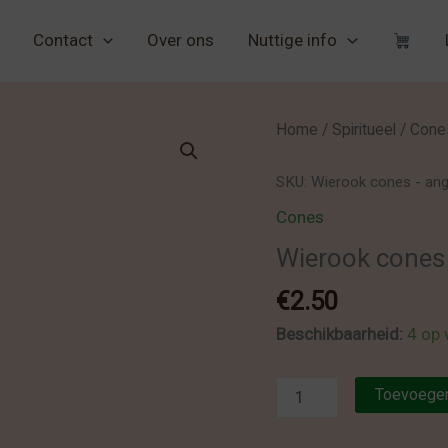
Contact
Over ons
Nuttige info
Home
/
Spiritueel
/
Cone
SKU:
Wierook cones - ang
Cones
Wierook cones 
€
2.50
Beschikbaarheid:
4 op 
Wierook
Toevoegen
cones
-