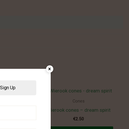
Sign Up
Cones
 energy
Wierook cones – dream spirit
€
2.50