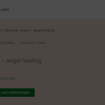
Login
s
/ Wierook cones – angel healing
el healing
Categorie:
Cones
– angel healing
voorraad
 aan winkelwagen