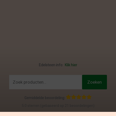
Edelsteen info:
Klik hier
Zoeken
Zoeken
naar:
Gemiddelde beoordeling:
5.0 sterren (gebaseerd op 21 beoordelingen)