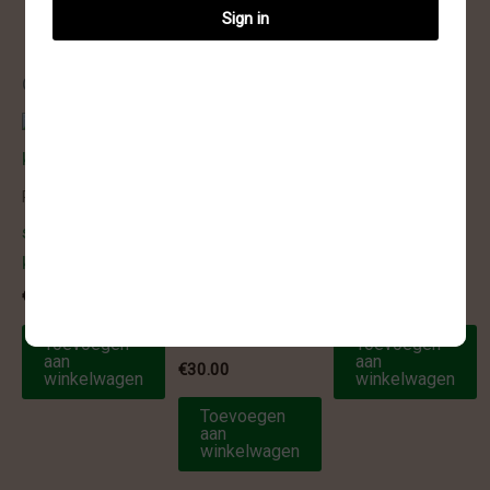
Sign in
Gerelateerde producten
Ruw
Ruw
spirit/cactus
spirit/cactus
kwarts – 9
kwarts – 11
Ruw
€
25.00
€
25.00
Spirit kwarts –
4
Toevoegen
Toevoegen
aan
aan
€
30.00
winkelwagen
winkelwagen
Toevoegen
aan
winkelwagen