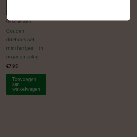
Geschenken
Gouden
driehoek set
mini hartjes – in
organza zakje
€
7.95
Toevoegen
aan
winkelwagen