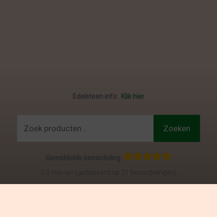
Edelsteen info:
Klik hier
Zoeken
Zoeken
naar:
Gemiddelde beoordeling:
5.0 sterren (gebaseerd op 21 beoordelingen)
Bekijk & schrijf je eigen reviews
:
klik hier
Al onze prijzen zijn BTW inclusief.