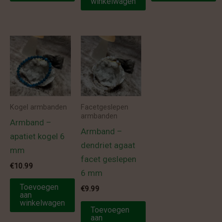
winkelwagen
Kogel armbanden
Facetgeslepen
armbanden
Armband –
Armband –
apatiet kogel 6
dendriet agaat
mm
facet geslepen
€
10.99
6 mm
Toevoegen
€
9.99
aan
winkelwagen
Toevoegen
aan