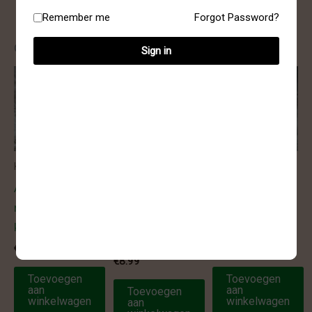
Remember me
Forgot Password?
Gerelateerde producten
Sign in
Kogel armbanden
Facetgeslepen
Kogel armbanden
armbanden
Armband –
Armband –
Armband –
rozenkwarts
carneool kogel
carneool facet
kogel 6 mm
6 mm
geslepen 6 mm
€
9.99
€
7.99
€
8.99
Toevoegen
Toevoegen
aan
aan
Toevoegen
winkelwagen
winkelwagen
aan