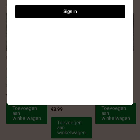
Gerelateerde producten
Sign in
Kogel armbanden
Getrommelde
Kogel armbanden
armbanden
Armband –
Armband –
Armband –
apatiet kogel 6
fossiel koraal
amazoniet
mm
kogel 6 mm
getrommeld 8
€
10.99
€
14.95
mm
Toevoegen
Toevoegen
€
8.99
aan
aan
winkelwagen
winkelwagen
Toevoegen
aan
winkelwagen