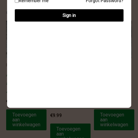
Remember me
Forgot Password?
Gerelateerde producten
Sign in
Kogel armbanden
Facetgeslepen
Kogel armbanden
armbanden
Armband –
Armband –
Armband –
amethist kogel
Botswana agaat
dendriet agaat
4 mm
kogel 6 mm
facet geslepen
€
8.50
€
14.95
6 mm
Toevoegen
Toevoegen
€
9.99
aan
aan
winkelwagen
winkelwagen
Toevoegen
aan