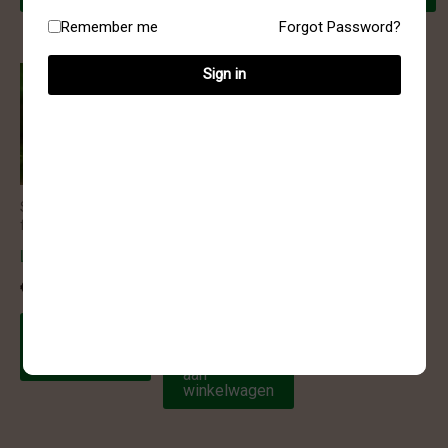
Remember me
Forgot Password?
Sign in
Sculptures &
Sculptures &
freeform
freeform
Labradoriet
Amethist
sculptuur – 19
€
20.00
€
48.75
Toevoegen
aan
Toevoegen
winkelwagen
aan
winkelwagen