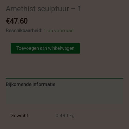
Amethist sculptuur – 1
€
47.60
Beschikbaarheid:
1 op voorraad
Amethist
Toevoegen aan winkelwagen
sculptuur
-
1
aantal
Bijkomende informatie
Beoordelingen (0)
Gewicht
0.480 kg