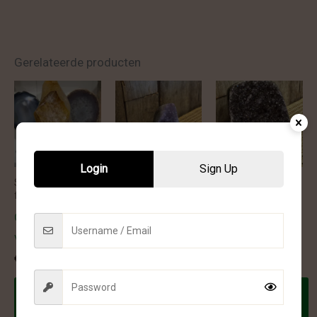
Gerelateerde producten
Login
Sign Up
Sculptures &
Sculptures &
Sculptures &
freeform
freeform
freeform
Golden healer
Amethist
Amethist
vlam – 75
sculptuur – 9
sculptuur – 17
€
125.00
€
16.48
€
43.15
Toevoegen
Toevoegen
Toevoegen
aan
aan
aan
winkelwagen
winkelwagen
winkelwagen