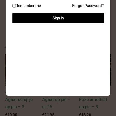
Remember me
Forgot Password?
Gewicht
0.455 kg
Sign in
Gerelateerde producten
Agaat
Agaat
Staander & Pin
Agaat schijfje
Agaat op pin –
Roze amethist
op pin – 3
nr 25
op pin – 3
€
10.00
€
21.95
€
18.26