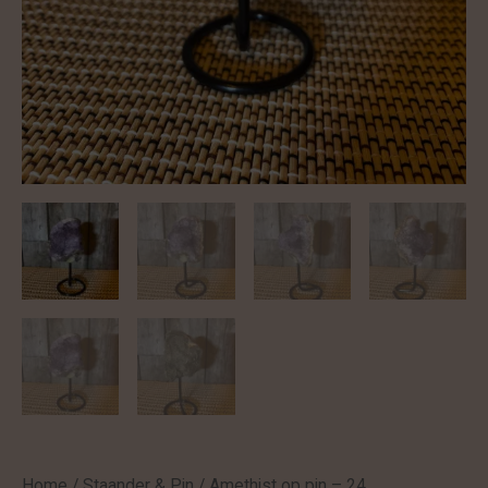
Home
/
Staander & Pin
/ Amethist op pin – 24