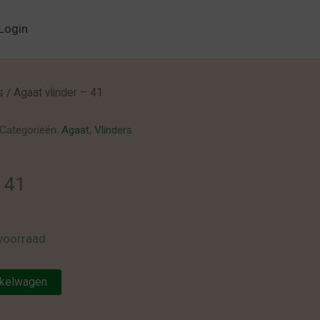
Login
s
/ Agaat vlinder – 41
Categorieën:
Agaat
,
Vlinders
– 41
voorraad
nkelwagen