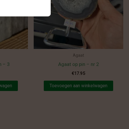
Agaat
n – 3
Agaat op pin – nr 2
€
17.95
lwagen
Toevoegen aan winkelwagen