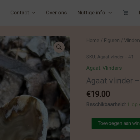
Contact
Over ons
Nuttige info
Home
/
Figuren
/
Vlinder
SKU:
Agaat vlinder - 41
Agaat
,
Vlinders
Agaat vlinder 
€
19.00
Beschikbaarheid:
1 op 
Agaat
Toevoegen aan wi
vlinder
-