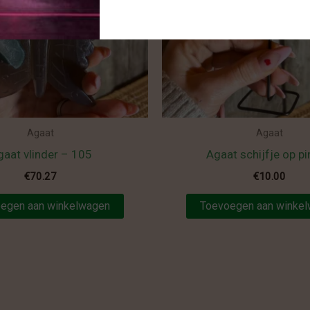
Agaat
Agaat
gaat vlinder – 105
Agaat schijfje op pi
€
70.27
€
10.00
egen aan winkelwagen
Toevoegen aan winke