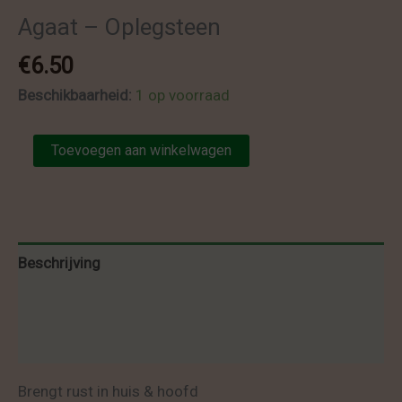
Agaat – Oplegsteen
€
6.50
Beschikbaarheid:
1 op voorraad
Agaat
Toevoegen aan winkelwagen
-
Oplegsteen
aantal
Beschrijving
Bijkomende informatie
Beoordelingen (0)
Brengt rust in huis & hoofd