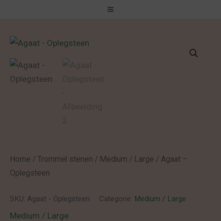
Spring
naar
de
inhoud
Home
/
Trommel stenen
/
Medium / Large
/ Agaat –
Oplegsteen
SKU:
Agaat - Oplegsteen
Categorie:
Medium / Large
Medium / Large