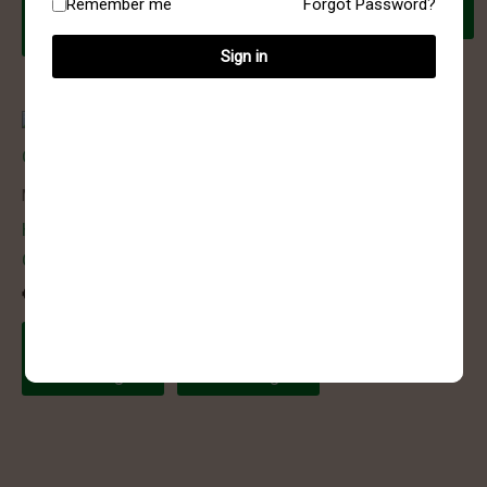
Toevoegen
aan
Remember me
Forgot Password?
winkelwagen
aan
winkelwagen
winkelwagen
Sign in
Medium / Large
Medium / Large
Howliet –
Handsteen –
Oplegsteen
Chalcedoon
€
7.00
€
5.99
Toevoegen
Toevoegen
aan
aan
winkelwagen
winkelwagen