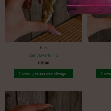
Ruw
Spirit kwarts – 2
€
35.00
Toevoegen aan winkelwagen
Toevo