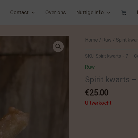
Contact
Over ons
Nuttige info
Home
/
Ruw
/ Spirit kwa
SKU:
Spirit kwarts - 7
C
Ruw
Spirit kwarts –
€
25.00
Uitverkocht