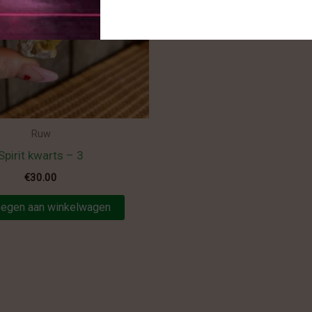
Toevoegen aan winke
Ruw
Spirit kwarts – 3
€
30.00
egen aan winkelwagen