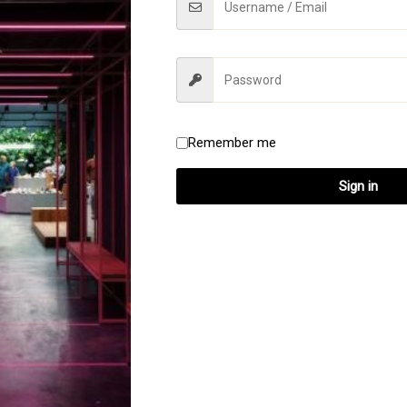
Remember me
Sign in
Ruw
spirit/cactus kwarts
€
25.00