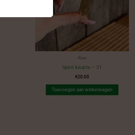
lwagen
Ruw
Spirit kwarts – 31
€
20.00
Toevoegen aan winkelwagen