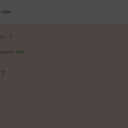
Login
rts – 7
ategorie:
Ruw
 7