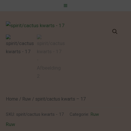
Spring
naar
de
inhoud
Home
/
Ruw
/ spirit/cactus kwarts – 17
SKU:
spirit/cactus kwarts - 17
Categorie:
Ruw
Ruw