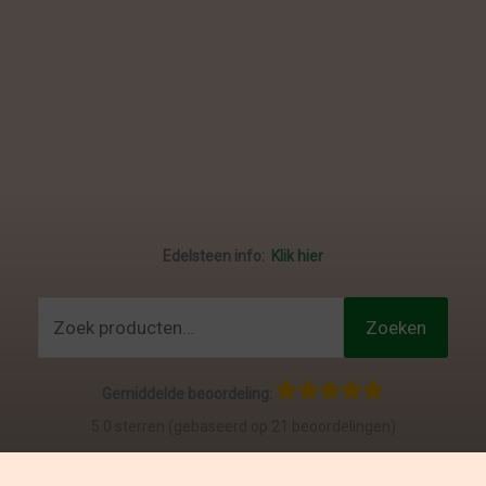
Edelsteen info:
Klik hier
Zoeken
Zoeken
naar:
Gemiddelde beoordeling:
5.0 sterren (gebaseerd op 21 beoordelingen)
Bekijk & schrijf je eigen reviews
:
klik hier