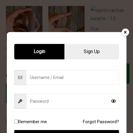
Ruw
spirit/cactus
kwarts – 12
Ruw
Ruw
Login
Sign Up
€
25.00
Spirit kwarts –
Spirit kwarts –
33
31
Toevoegen
aan
€
36.00
€
20.00
winkelwagen
Toevoegen
Toevoegen
aan
aan
winkelwagen
winkelwagen
Remember me
Forgot Password?