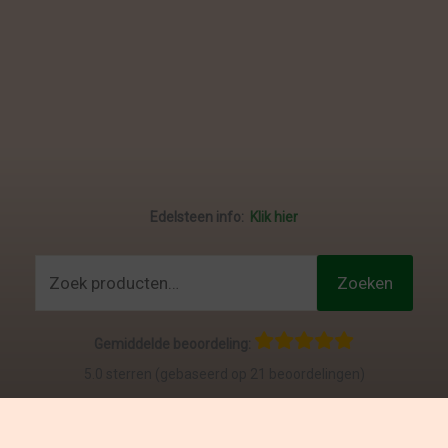
Edelsteen info:
Klik hier
Zoeken
Zoeken
naar:
Gemiddelde beoordeling:
5.0 sterren (gebaseerd op 21 beoordelingen)
Bekijk & schrijf je eigen reviews
:
klik hier