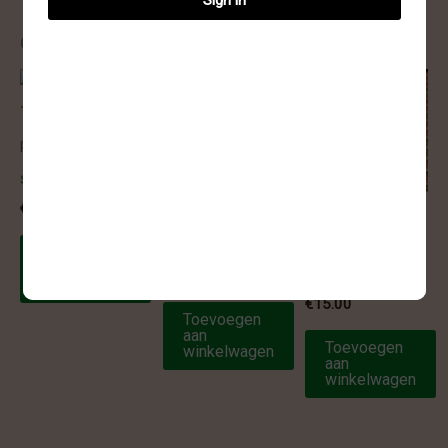
Gerelateerde producten
Ruw
spirit kwarts – 1
€
40.00
Ruw
Ruw
Druifagaat
Spirit kwarts –
Toevoegen
aan
6
€
47.50
winkelwagen
€
15.00
Toevoegen
aan
Toevoegen
winkelwagen
aan
winkelwagen