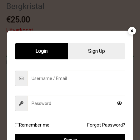
Bergkristal
€
25.00
Uitverkocht
Login
Sign Up
Bijkomende informatie
Beoordelingen (0)
Gewicht
0.160 kg
Afmetingen
7.5 × 6 cm
Remember me
Forgot Password?
Sign in