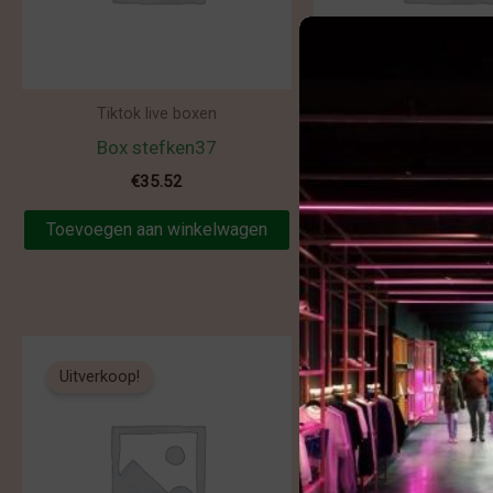
Tiktok live boxen
Tiktok live bo
Box stefken37
Box ans
€
35.52
€
66.15
Toevoegen aan winkelwagen
Toevoegen aan win
Uitverkoop!
Uitverkoop!