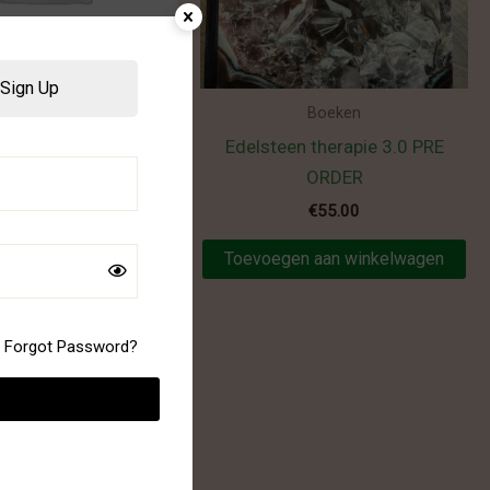
Sign Up
ktok live boxen
Boeken
Box deebra
Edelsteen therapie 3.0 PRE
ORDER
€
23.99
€
55.00
en aan winkelwagen
Toevoegen aan winkelwagen
Forgot Password?