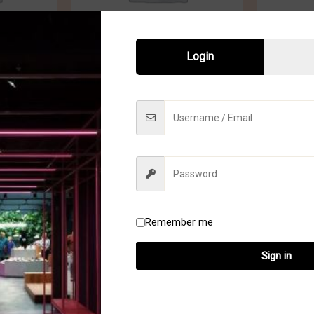
Login
xen
Tiktok live boxen
Ti
Box Chanulleke
€
28.00
kelwagen
Toevoegen aan winkelwagen
Toevoeg
Remember me
Sign in