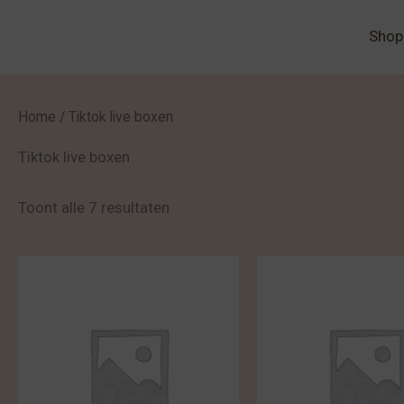
Spring
Shop
naar
de
inhoud
Home
/ Tiktok live boxen
Tiktok live boxen
Toont alle 7 resultaten